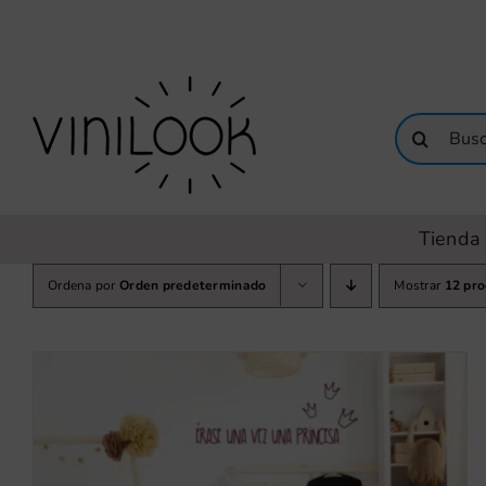
Saltar
al
contenido
Buscar:
Tienda 
Ordena por
Orden predeterminado
Mostrar
12 pr