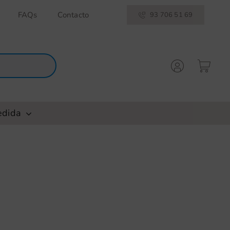
FAQs
Contacto
93 706 51 69
edida