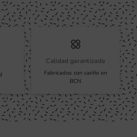
Calidad garantizada
Fabricados con cariño en
d
BCN