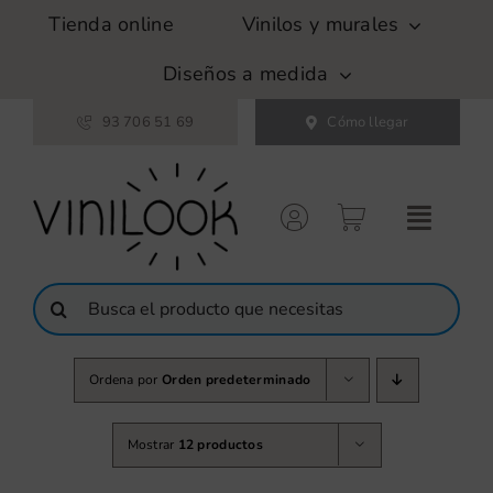
Saltar
Tienda online
Vinilos y murales
al
contenido
Diseños a medida
93 706 51 69
Cómo llegar
Buscar:
Ordena por
Orden predeterminado
Mostrar
12 productos