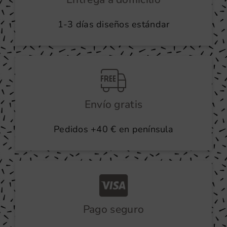
la
1-3 días diseños estándar
página
de
producto
Envío gratis
Pedidos +40 € en península
Pago seguro