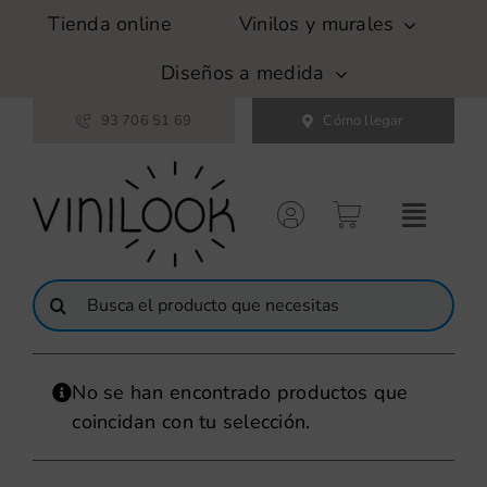
Saltar
Tienda online
Vinilos y murales
al
contenido
Diseños a medida
93 706 51 69
Cómo llegar
Buscar:
No se han encontrado productos que
coincidan con tu selección.