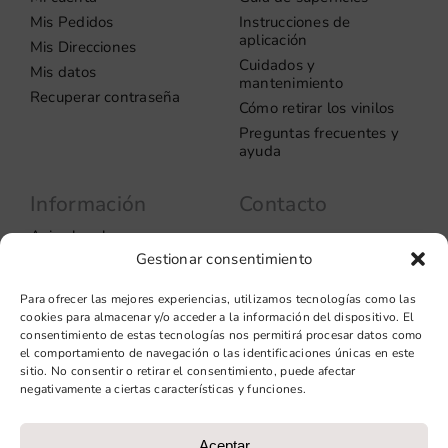
Mis Pedidos
Instrucciones de
aplicación
Mis Direcciones
Cuidados y
Mis datos
mantenimiento
Recuperar contraseña
Cómo retirar los vinilos
Preguntas frecuentes y
ayuda
Información
Contacto
Aviso legal
Carrer del Rosselló, 272
08037 – Barcelona
Gestionar consentimiento
Política de privacidad
Información de las
+34 93 706 51 69
Para ofrecer las mejores experiencias, utilizamos tecnologías como las
cookies
hello@vinilook.net
cookies para almacenar y/o acceder a la información del dispositivo. El
Condiciones de venta
consentimiento de estas tecnologías nos permitirá procesar datos como
Condiciones generales de
el comportamiento de navegación o las identificaciones únicas en este
contratación
sitio. No consentir o retirar el consentimiento, puede afectar
negativamente a ciertas características y funciones.
Diseño web: qualitystudio
Aceptar