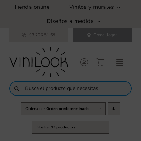
Saltar
Tienda online
Vinilos y murales
al
contenido
Diseños a medida
93 706 51 69
Cómo llegar
Buscar:
Ordena por
Orden predeterminado
Mostrar
12 productos