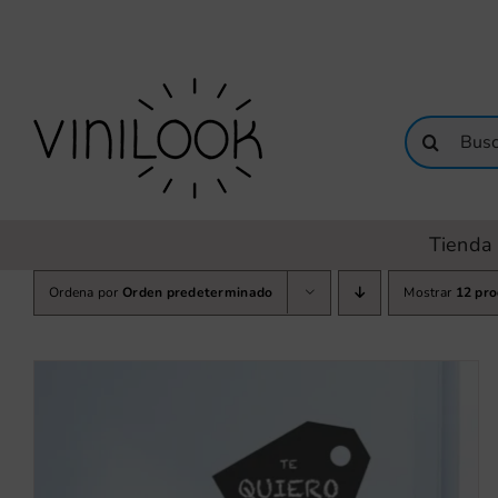
Saltar
al
contenido
Buscar:
Tienda 
Ordena por
Orden predeterminado
Mostrar
12 pr