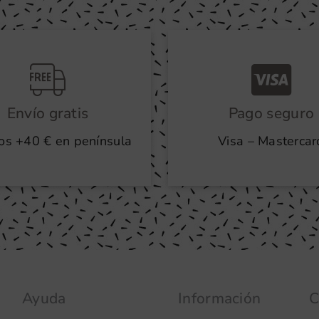
Envío gratis
Pago seguro
os +40 € en península
Visa – Mastercar
Ayuda
Información
C