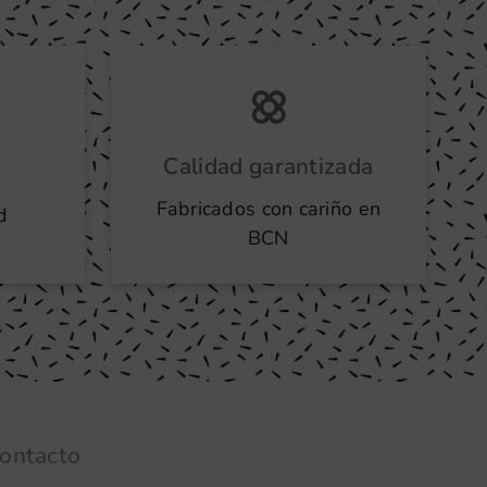
Calidad garantizada
Fabricados con cariño en
d
BCN
ontacto