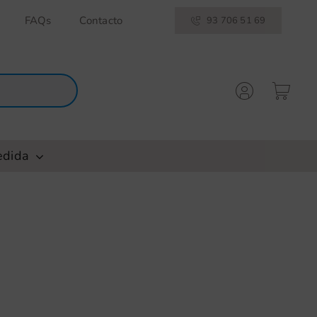
FAQs
Contacto
93 706 51 69
edida