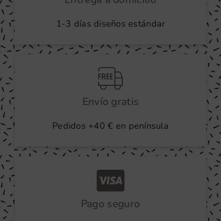
la
1-3 días diseños estándar
página
de
producto
Envío gratis
Pedidos +40 € en península
Pago seguro