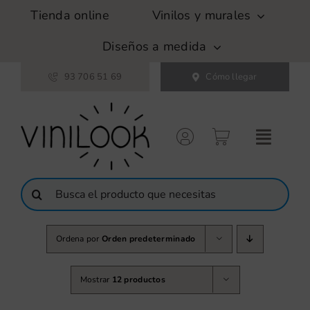
Saltar
Tienda online
Vinilos y murales
al
contenido
Diseños a medida
93 706 51 69
Cómo llegar
Buscar:
Ordena por
Orden predeterminado
Mostrar
12 productos