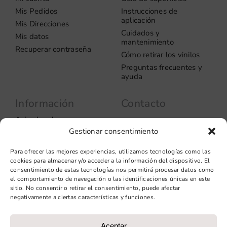
Mis Pedidos
Instrucciones de
aplicación
Mis Direcciones
Cuidados y
Mis datos
mantenimiento
Recuperar contraseña
Cómo retirar los vinilos
Preguntas frecuentes y
ayuda
Información
Contacto
Aviso legal
Carrer del Rosselló, 272
08037 – Barcelona
Gestionar consentimiento
Política de privacidad
Información de las
+34 93 706 51 69
Para ofrecer las mejores experiencias, utilizamos tecnologías como las
cookies
hello@vinilook.net
cookies para almacenar y/o acceder a la información del dispositivo. El
Condiciones de venta
consentimiento de estas tecnologías nos permitirá procesar datos como
Condiciones generales de
el comportamiento de navegación o las identificaciones únicas en este
contratación
sitio. No consentir o retirar el consentimiento, puede afectar
negativamente a ciertas características y funciones.
Diseño web: qualitystudio
Aceptar