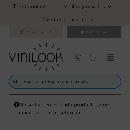
Saltar
Tienda online
Vinilos y murales
al
contenido
Diseños a medida
93 706 51 69
Cómo llegar
Buscar:
No se han encontrado productos que
coincidan con tu selección.