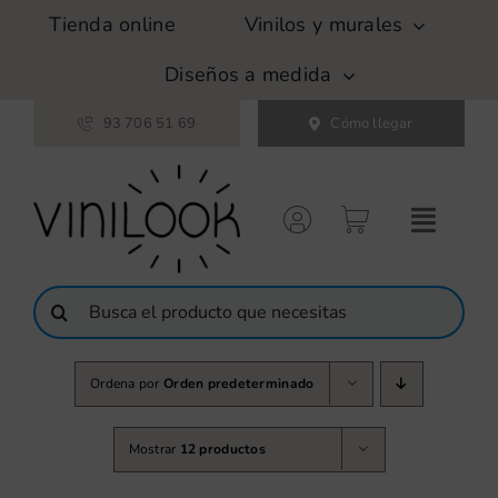
Saltar
Tienda online
Vinilos y murales
al
contenido
Diseños a medida
93 706 51 69
Cómo llegar
Buscar:
Ordena por
Orden predeterminado
Mostrar
12 productos