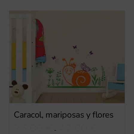
Caracol, mariposas y flores
Rango
26,00
€
42,00
€
-
de