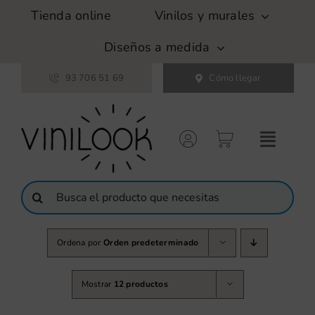
Saltar
Tienda online
Vinilos y murales
al
contenido
Diseños a medida
93 706 51 69
Cómo llegar
Buscar:
Ordena por
Orden predeterminado
Mostrar
12 productos