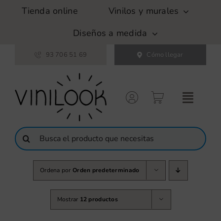
Saltar
Tienda online
Vinilos y murales
al
contenido
Diseños a medida
93 706 51 69
Cómo llegar
Buscar:
Ordena por
Orden predeterminado
Mostrar
12 productos