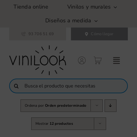
Saltar
Tienda online
Vinilos y murales
al
contenido
Diseños a medida
93 706 51 69
Cómo llegar
Buscar:
Ordena por
Orden predeterminado
Mostrar
12 productos