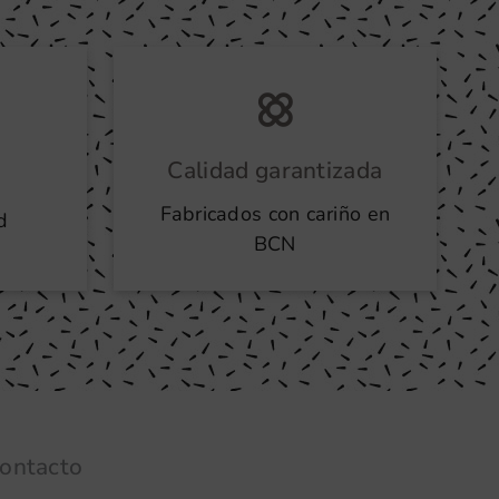
Calidad garantizada
Fabricados con cariño en
d
BCN
ontacto