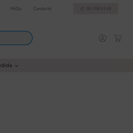
FAQs
Contacto
93 706 51 69
edida