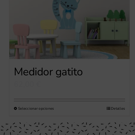
Medidor gatito
62,00
€
Este
Seleccionar opciones
Detalles
producto
tiene
múltiples