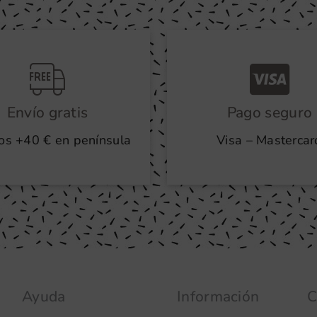
Envío gratis
Pago seguro
os +40 € en península
Visa – Mastercar
Ayuda
Información
C