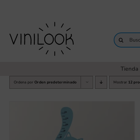
Saltar
al
contenido
Buscar:
Tienda 
Ordena por
Orden predeterminado
Mostrar
12 pr