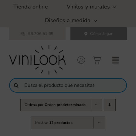
Saltar
Tienda online
Vinilos y murales
al
contenido
Diseños a medida
93 706 51 69
Cómo llegar
Buscar:
Ordena por
Orden predeterminado
Mostrar
12 productos