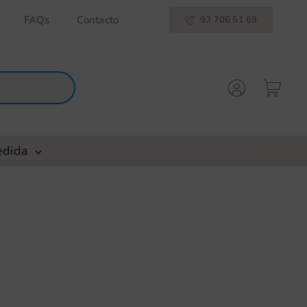
FAQs
Contacto
93 706 51 69
edida