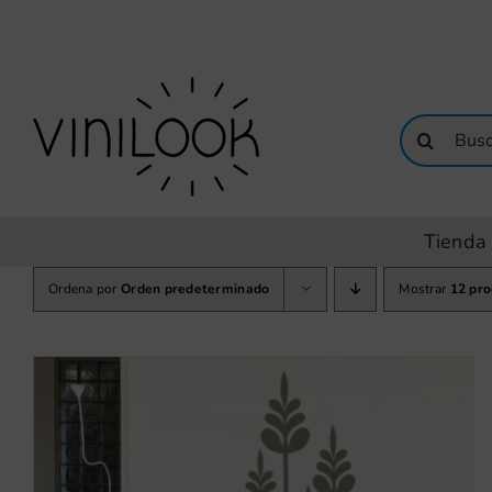
Saltar
al
contenido
Buscar:
Tienda 
Ordena por
Orden predeterminado
Mostrar
12 pr