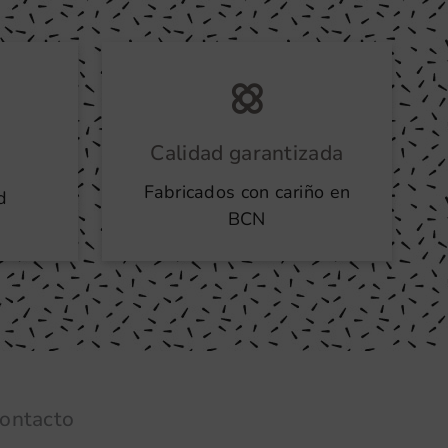
Calidad garantizada
Fabricados con cariño en
d
BCN
ontacto