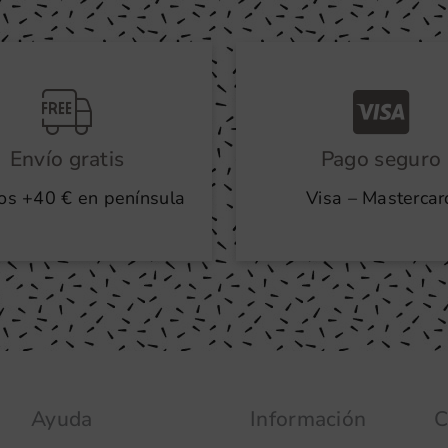
Envío gratis
Pago seguro
os +40 € en península
Visa – Mastercar
Ayuda
Información
C