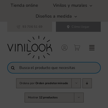
Saltar
Tienda online
Vinilos y murales
al
contenido
Diseños a medida
93 706 51 69
Cómo llegar
Buscar:
Ordena por
Orden predeterminado
Mostrar
12 productos