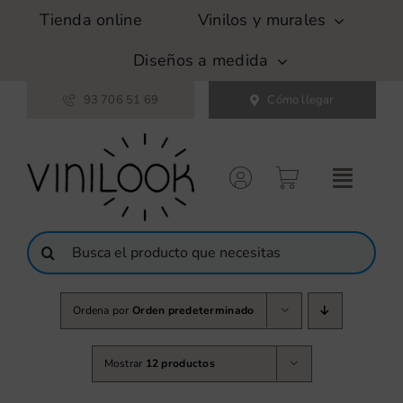
Saltar
Tienda online
Vinilos y murales
al
contenido
Diseños a medida
93 706 51 69
Cómo llegar
Buscar:
Ordena por
Orden predeterminado
Mostrar
12 productos