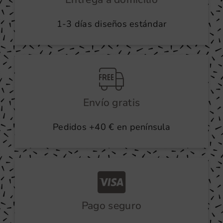
la
1-3 días diseños estándar
página
de
producto
Envío gratis
Pedidos +40 € en península
Pago seguro