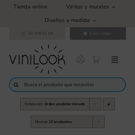
Saltar
Tienda online
Vinilos y murales
al
contenido
Diseños a medida
93 706 51 69
Cómo llegar
Buscar:
Ordena por
Orden predeterminado
Mostrar
12 productos