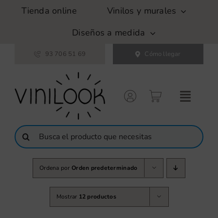
Saltar
Tienda online
Vinilos y murales
al
contenido
Diseños a medida
93 706 51 69
Cómo llegar
Buscar:
Ordena por
Orden predeterminado
Mostrar
12 productos