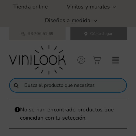
Saltar
Tienda online
Vinilos y murales
al
contenido
Diseños a medida
93 706 51 69
Cómo llegar
Buscar:
No se han encontrado productos que
coincidan con tu selección.