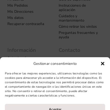
Mis Pedidos
Instrucciones de
aplicación
Mis Direcciones
Cuidados y
Mis datos
mantenimiento
Recuperar contraseña
Cómo retirar los vinilos
Preguntas frecuentes y
ayuda
Información
Contacto
Aviso legal
Carrer del Rosselló, 272
08037 – Barcelona
Gestionar consentimiento
Política de privacidad
Información de las
+34 93 706 51 69
Para ofrecer las mejores experiencias, utilizamos tecnologías como las
cookies
hello@vinilook.net
cookies para almacenar y/o acceder a la información del dispositivo. El
Condiciones de venta
consentimiento de estas tecnologías nos permitirá procesar datos como
Condiciones generales de
el comportamiento de navegación o las identificaciones únicas en este
contratación
sitio. No consentir o retirar el consentimiento, puede afectar
negativamente a ciertas características y funciones.
Diseño web: qualitystudio
Aceptar