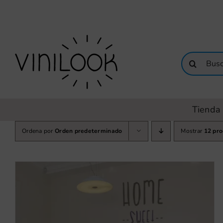
Saltar
al
contenido
Buscar:
Tienda 
Ordena por
Orden predeterminado
Mostrar
12 pr