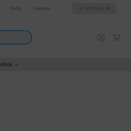
FAQs
Contacto
93 706 51 69
edida