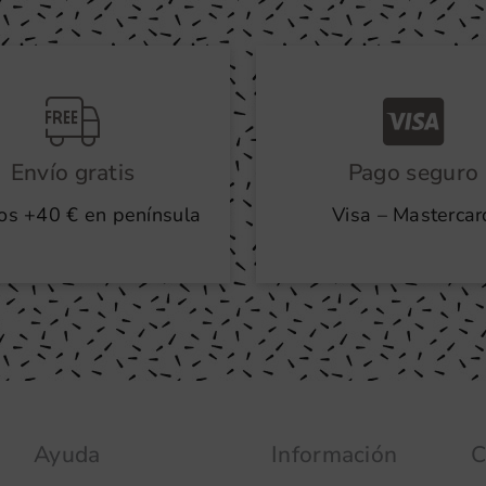
Envío gratis
Pago seguro
os +40 € en península
Visa – Mastercar
Ayuda
Información
C