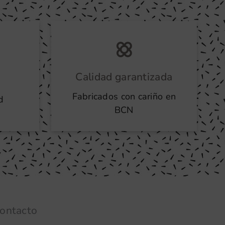
Calidad garantizada
Fabricados con cariño en
d
BCN
ontacto