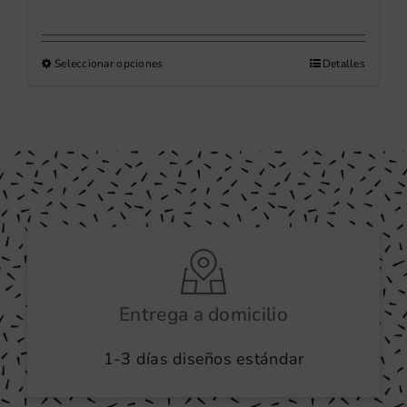
precios:
desde
Este
Seleccionar opciones
28,00 €
Detalles
producto
hasta
tiene
46,00 €
múltiples
variantes.
Las
opciones
se
pueden
elegir
en
Entrega a domicilio
la
1-3 días diseños estándar
página
de