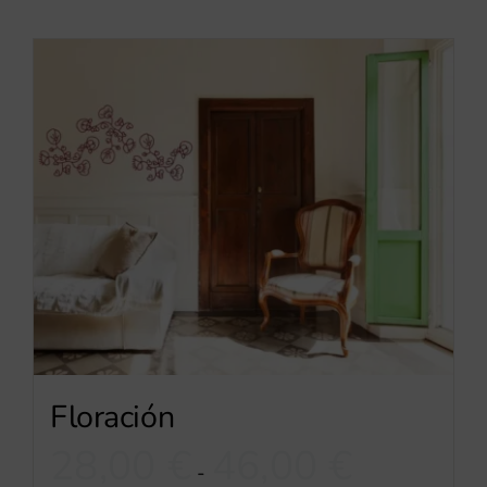
Floración
Rango
28,00
€
46,00
€
-
de