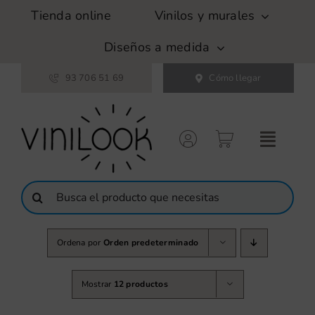
Saltar
Tienda online
Vinilos y murales
al
contenido
Diseños a medida
93 706 51 69
Cómo llegar
Buscar:
Ordena por
Orden predeterminado
Mostrar
12 productos