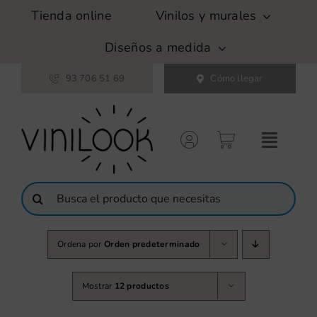
Saltar
Tienda online
Vinilos y murales
al
contenido
Diseños a medida
93 706 51 69
Cómo llegar
Buscar:
Ordena por
Orden predeterminado
Mostrar
12 productos