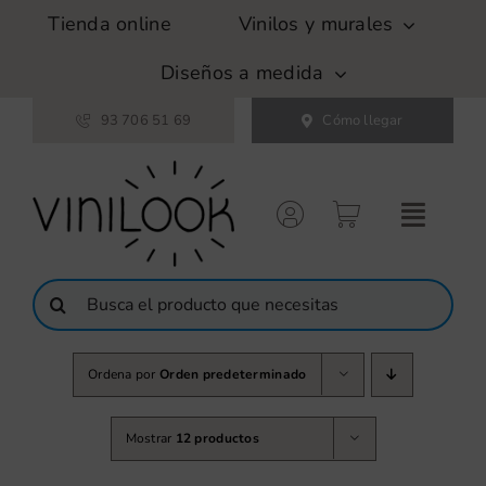
Saltar
Tienda online
Vinilos y murales
al
contenido
Diseños a medida
93 706 51 69
Cómo llegar
Buscar:
Ordena por
Orden predeterminado
Mostrar
12 productos