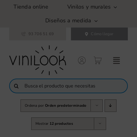
Saltar
Tienda online
Vinilos y murales
al
contenido
Diseños a medida
93 706 51 69
Cómo llegar
Buscar:
Ordena por
Orden predeterminado
Mostrar
12 productos