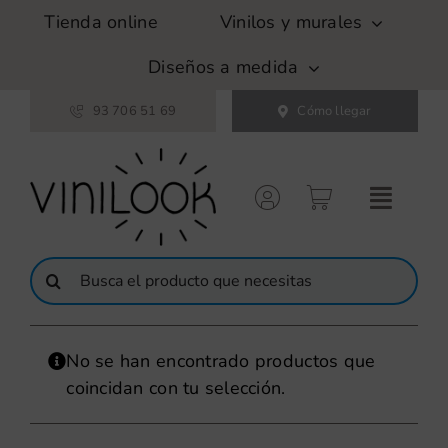
Saltar
Tienda online
Vinilos y murales
al
contenido
Diseños a medida
93 706 51 69
Cómo llegar
Buscar:
No se han encontrado productos que
coincidan con tu selección.