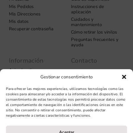
Mis Pedidos
Instrucciones de
aplicación
Mis Direcciones
Cuidados y
Mis datos
mantenimiento
Recuperar contraseña
Cómo retirar los vinilos
Preguntas frecuentes y
ayuda
Información
Contacto
Aviso legal
Carrer del Rosselló, 272
08037 – Barcelona
Gestionar consentimiento
Política de privacidad
Información de las
+34 93 706 51 69
Para ofrecer las mejores experiencias, utilizamos tecnologías como las
cookies
hello@vinilook.net
cookies para almacenar y/o acceder a la información del dispositivo. El
Condiciones de venta
consentimiento de estas tecnologías nos permitirá procesar datos como
Condiciones generales de
el comportamiento de navegación o las identificaciones únicas en este
contratación
sitio. No consentir o retirar el consentimiento, puede afectar
negativamente a ciertas características y funciones.
Diseño web: qualitystudio
Aceptar