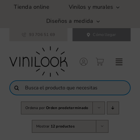
Saltar
Tienda online
Vinilos y murales
al
contenido
Diseños a medida
93 706 51 69
Cómo llegar
Buscar:
Ordena por
Orden predeterminado
Mostrar
12 productos