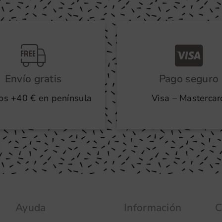
Envío gratis
Pago seguro
os +40 € en península
Visa – Mastercar
Ayuda
Información
C