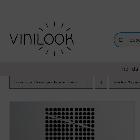
Saltar
al
contenido
Buscar:
Tienda 
Ordena por
Orden predeterminado
Mostrar
12 pr