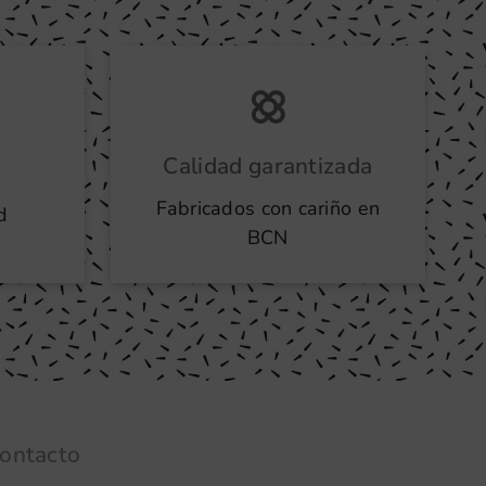
Calidad garantizada
Fabricados con cariño en
d
BCN
ontacto