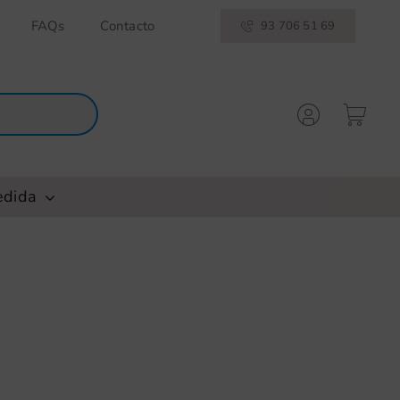
FAQs
Contacto
93 706 51 69
edida