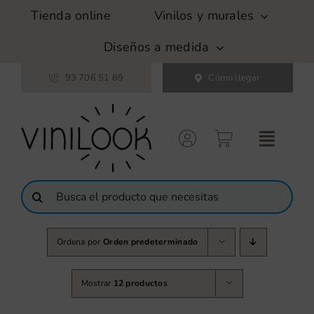
Saltar
Tienda online
Vinilos y murales
al
contenido
Diseños a medida
93 706 51 69
Cómo llegar
Buscar:
Ordena por
Orden predeterminado
Mostrar
12 productos