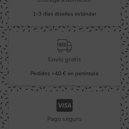
la
1-3 días diseños estándar
página
de
producto
Envío gratis
Pedidos +40 € en península
Pago seguro