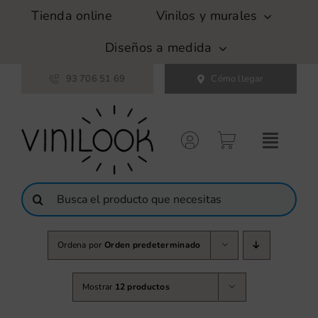
Saltar
Tienda online
Vinilos y murales
al
contenido
Diseños a medida
93 706 51 69
Cómo llegar
Buscar:
Ordena por
Orden predeterminado
Mostrar
12 productos