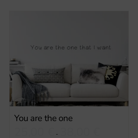
You are the one
Rango
25,00
€
38,00
€
-
de