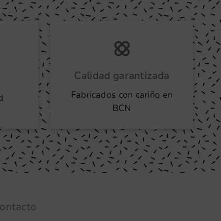
Calidad garantizada
Fabricados con cariño en
d
BCN
ontacto