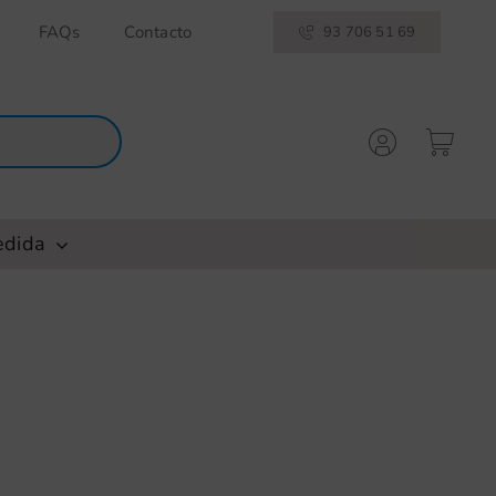
FAQs
Contacto
93 706 51 69
edida