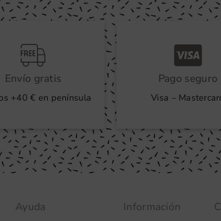
Envío gratis
Pago seguro
os +40 € en península
Visa – Mastercar
Ayuda
Información
C