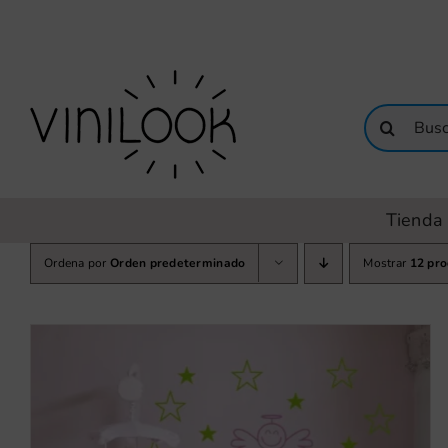
Saltar
al
contenido
Buscar:
Tienda 
Ordena por
Orden predeterminado
Mostrar
12 pr