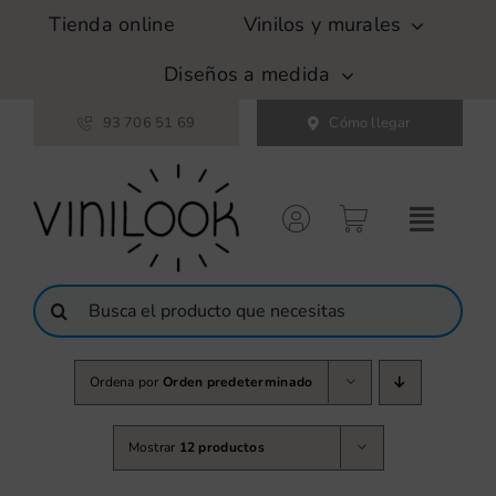
Saltar
Tienda online
Vinilos y murales
al
contenido
Diseños a medida
93 706 51 69
Cómo llegar
Buscar:
Ordena por
Orden predeterminado
Mostrar
12 productos