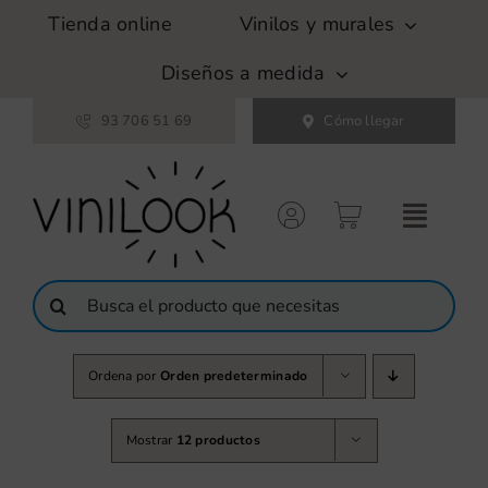
Saltar
Tienda online
Vinilos y murales
al
contenido
Diseños a medida
93 706 51 69
Cómo llegar
Buscar:
Ordena por
Orden predeterminado
Mostrar
12 productos