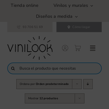
Saltar
Tienda online
Vinilos y murales
al
contenido
Diseños a medida
93 706 51 69
Cómo llegar
Buscar:
Ordena por
Orden predeterminado
Mostrar
12 productos