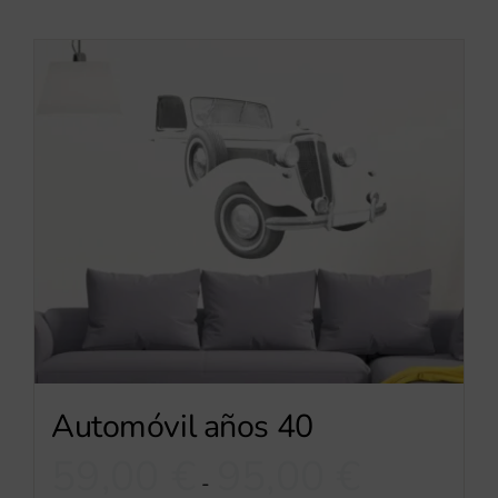
Automóvil años 40
Rango
59,00
€
95,00
€
-
de