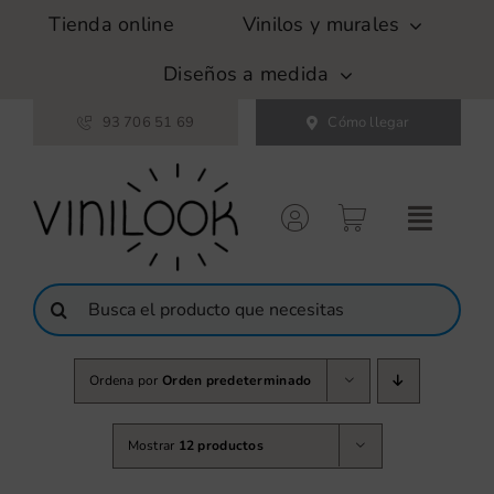
Saltar
Tienda online
Vinilos y murales
al
contenido
Diseños a medida
93 706 51 69
Cómo llegar
Buscar:
Ordena por
Orden predeterminado
Mostrar
12 productos