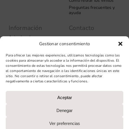
Cómo retirar los vinilos
Preguntas frecuentes y
ayuda
Información
Contacto
Aviso legal
Carrer del Rosselló, 272
08037 – Barcelona
Gestionar consentimiento
Política de privacidad
Información de las
+34 93 706 51 69
Para ofrecer las mejores experiencias, utilizamos tecnologías como las
cookies
hello@vinilook.net
cookies para almacenar y/o acceder a la información del dispositivo. El
Condiciones de venta
consentimiento de estas tecnologías nos permitirá procesar datos como
Condiciones generales de
el comportamiento de navegación o las identificaciones únicas en este
contratación
sitio. No consentir o retirar el consentimiento, puede afectar
negativamente a ciertas características y funciones.
Diseño web: qualitystudio
Aceptar
PROGRAMA KIT DIGITAL COFINANCIADO POR LOS FONDOS
NEXT GENERATION (EU) DEL MECANISMO DE
Denegar
RECUPERACIÓN Y RESILIENCIA
Ver preferencias