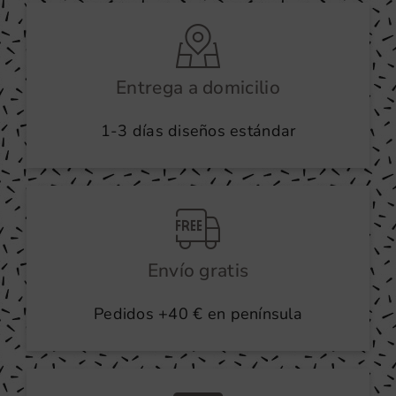
se
pueden
elegir
en
Entrega a domicilio
la
1-3 días diseños estándar
página
de
producto
Envío gratis
Pedidos +40 € en península