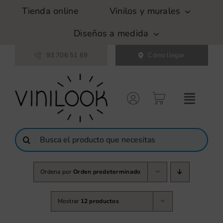
Saltar
Tienda online
Vinilos y murales
al
contenido
Diseños a medida
93 706 51 69
Cómo llegar
Buscar:
Ordena por
Orden predeterminado
Mostrar
12 productos