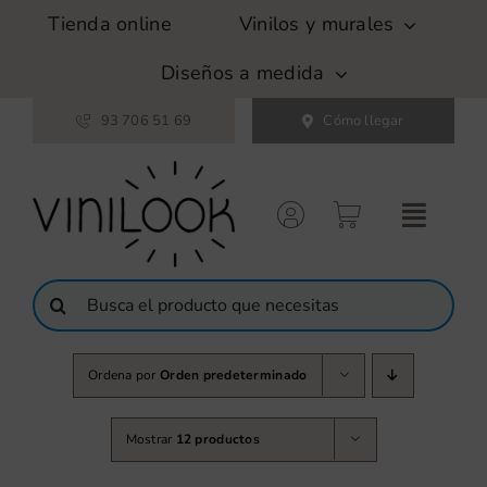
Saltar
Tienda online
Vinilos y murales
al
contenido
Diseños a medida
93 706 51 69
Cómo llegar
Buscar:
Ordena por
Orden predeterminado
Mostrar
12 productos