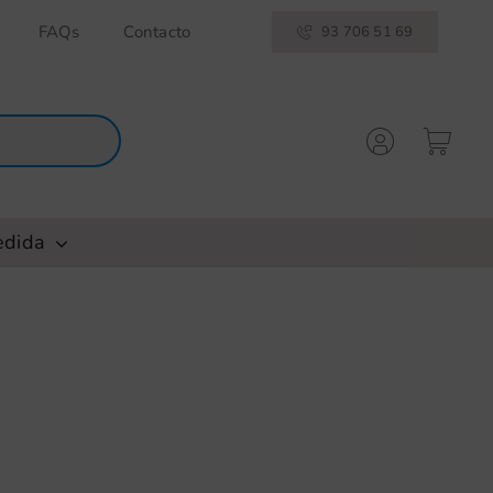
FAQs
Contacto
93 706 51 69
edida