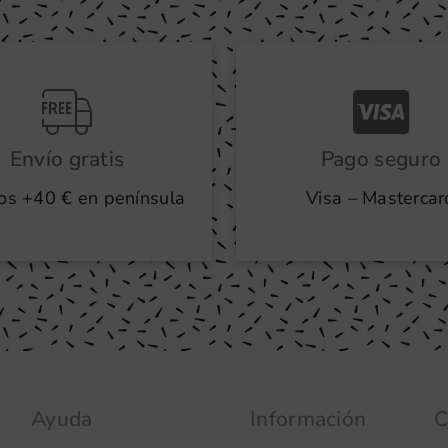
Envío gratis
Pago seguro
os +40 € en península
Visa – Mastercar
Ayuda
Información
C