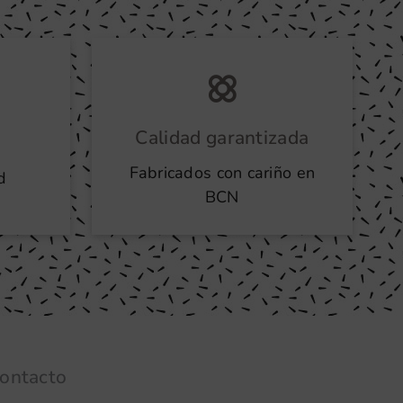
Calidad garantizada
Fabricados con cariño en
d
BCN
ontacto