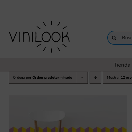
Saltar
al
contenido
Buscar:
Tienda 
Ordena por
Orden predeterminado
Mostrar
12 pr